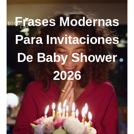
Frases Modernas
$
0.00
Cart
Para Invitaciones
De Baby Shower
2026