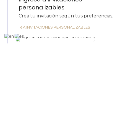
personalizables
Crea tu invitación según tus preferencias.
IR A INVITACIONES PERSONALIZABLES
PASO 2
Agrega estilos y funcionalidades
Puedes personalizar tu invitación de la
manera que desees y agregar un montón
de funcionalidades como ubicación del
evento, formularios, rsvp, música y mucho
más!
VER TUTORIAL