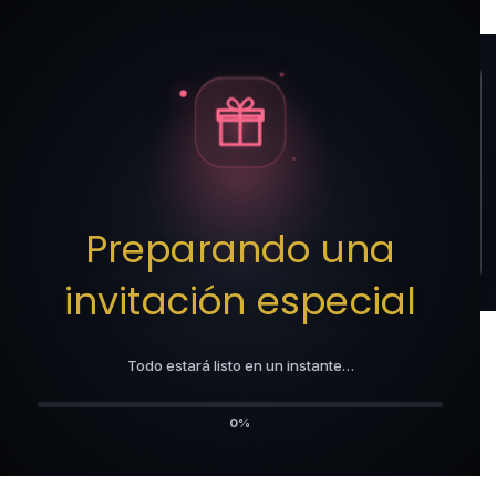
Te invitamos a un
momento especial
Preparando una
Abrir invitación
invitación especial
Todo estará listo en un instante…
0%