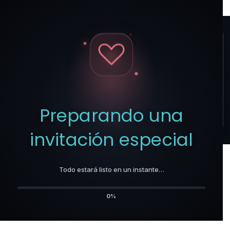
Te invitamos a un
momento especial
Preparando una
Abrir invitación
invitación especial
Todo estará listo en un instante…
0%